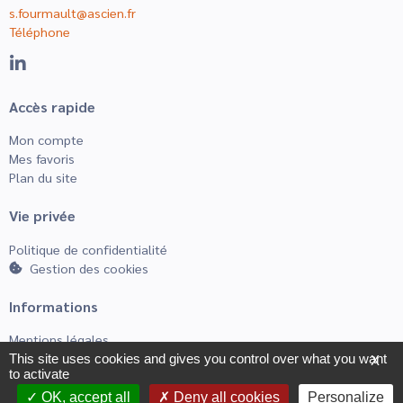
s.fourmault@ascien.fr
Téléphone
Accès rapide
Mon compte
Mes favoris
Plan du site
Vie privée
Politique de confidentialité
Gestion des cookies
Informations
Mentions légales
CGUV
This site uses cookies and gives you control over what you want
X
to activate
OK, accept all
Deny all cookies
Personalize