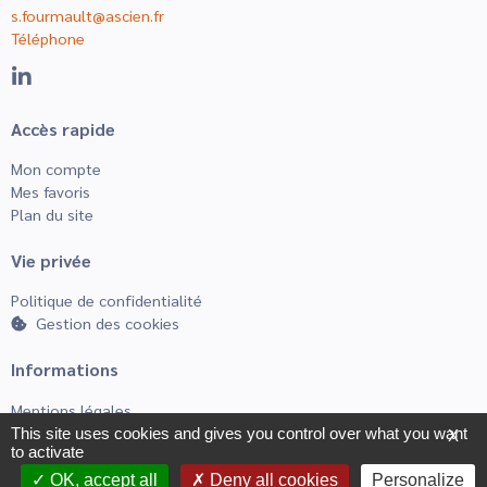
s.fourmault@ascien.fr
Téléphone
Accès rapide
Mon compte
Mes favoris
Plan du site
Vie privée
Politique de confidentialité
Gestion des cookies
Informations
Mentions légales
CGUV
This site uses cookies and gives you control over what you want
X
to activate
OK, accept all
Deny all cookies
Personalize