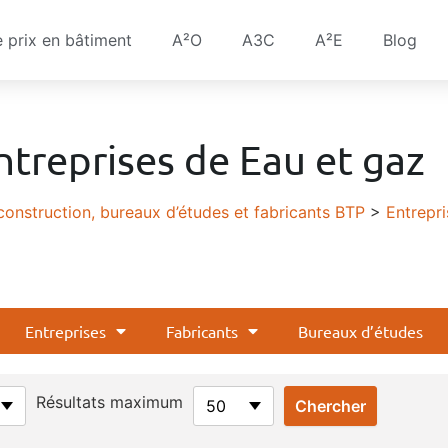
e prix en bâtiment
A²O
A3C
A²E
Blog
ntreprises de Eau et gaz
construction, bureaux d’études et fabricants BTP
>
Entrepri
Entreprises
Fabricants
Bureaux d’études
Résultats maximum
50