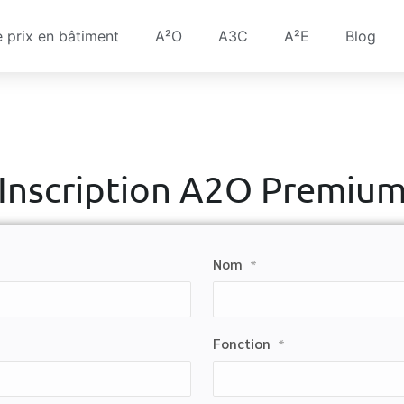
e prix en bâtiment
A²O
A3C
A²E
Blog
Inscription A2O Premiu
Nom
*
Fonction
*