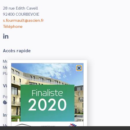
28 rue Edith Cavell
92400 COURBEVOIE
s.fourmault@ascien.fr
Téléphone
Accès rapide
Mon compte
Mes favoris
Plan du site
Vie privée
Politique de confidentialité
Gestion des cookies
Informations
Mentions légales