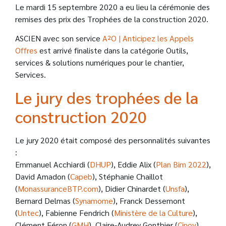
Le mardi 15 septembre 2020 a eu lieu la cérémonie des
remises des prix des Trophées de la construction 2020.
ASCIEN avec son service
A²O | Anticipez les Appels
Offres
est arrivé finaliste dans la catégorie Outils,
services & solutions numériques pour le chantier,
Services.
Le jury des trophées de la
construction 2020
Le jury 2020 était composé des personnalités suivantes
:
Emmanuel Acchiardi (
DHUP
), Eddie Alix (
Plan Bim 2022
),
David Amadon (
Capeb
), Stéphanie Chaillot
(
MonassuranceBTP.com
), Didier Chinardet (
Unsfa
),
Bernard Delmas (
Synamome
), Franck Dessemont
(
Untec
), Fabienne Fendrich (
Ministère de la Culture
),
Clément Féron (
GMH
), Claire-Audrey Gonthier (
Cinov
),