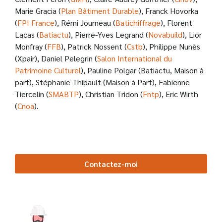
Marie Gracia (
Plan Bâtiment Durable
), Franck Hovorka
(
FPI France
), Rémi Journeau (
Batichiffrage
), Florent
Lacas (
Batiactu
), Pierre-Yves Legrand (
Novabuild
), Lior
Monfray (
FFB
), Patrick Nossent (
Cstb
), Philippe Nunès
(Xpair), Daniel Pelegrin (
Salon International du
Patrimoine Culturel
), Pauline Polgar (Batiactu, Maison à
part), Stéphanie Thibault (Maison à Part), Fabienne
Tiercelin (
SMABTP
), Christian Tridon (
Fntp
), Eric Wirth
(
Cnoa
).
Contactez-moi